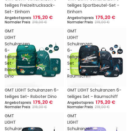
teiliges Freizeitrucksack-
teiliges Sportbeutel-Set -
Set- Einhorn
Einhorn
175,20 €
175,20 €
Angebotspreis
Angebotspreis
Normaler Preis
219,00 €
Normaler Preis
219,00 €
GMT
GMT
LIGHT
LIGHT
Schulranzen
Schulranzen
6-
6-
teiliges
teiliges
Set-
Set
Roboter
-
Dino
Raumschiff
Sale
Sale
GMT LIGHT Schulranzen 6-
GMT LIGHT Schulranzen 6-
teiliges Set- Roboter Dino
teiliges Set - Raumschiff
175,20 €
175,20 €
Angebotspreis
Angebotspreis
Normaler Preis
219,00 €
Normaler Preis
219,00 €
GMT
GMT
LIGHT
LIGHT
Schulranzen
Schulranzen