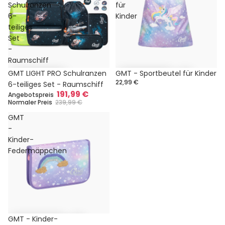
Schulranzen
für
6-
Kinder
teiliges
Set
-
Raumschiff
Sale
GMT LIGHT PRO Schulranzen
GMT - Sportbeutel für Kinder
22,99 €
6-teiliges Set - Raumschiff
191,99 €
Angebotspreis
Normaler Preis
239,99 €
GMT
-
Kinder-
Federmäppchen
GMT - Kinder-