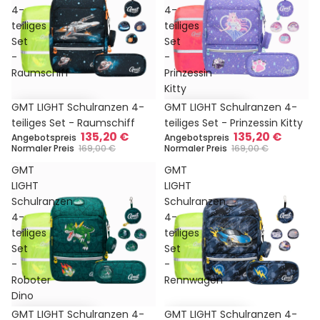
4-
4-
teiliges
teiliges
Set
Set
-
-
Raumschiff
Prinzessin
Kitty
Sale
Sale
GMT LIGHT Schulranzen 4-
GMT LIGHT Schulranzen 4-
teiliges Set - Raumschiff
teiliges Set - Prinzessin Kitty
135,20 €
135,20 €
Angebotspreis
Angebotspreis
Normaler Preis
169,00 €
Normaler Preis
169,00 €
GMT
GMT
LIGHT
LIGHT
Schulranzen
Schulranzen
4-
4-
teiliges
teiliges
Set
Set
-
-
Roboter
Rennwagen
Dino
Sale
Sale
GMT LIGHT Schulranzen 4-
GMT LIGHT Schulranzen 4-