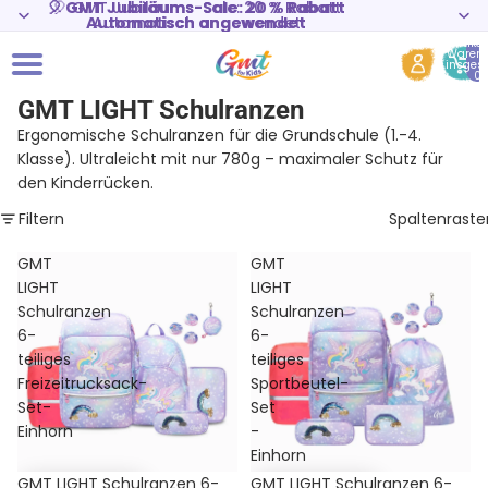
🎈 GMT Jubiläums-Sale: 20 % Rabatt
🎈 GMT Jubiläums-Sale: 20 % Rabatt
Automatisch angewendet
Automatisch angewendet
Artikel
Warenk
insges
0
GMT LIGHT Schulranzen
Ergonomische Schulranzen für die Grundschule (1.-4.
Klasse). Ultraleicht mit nur 780g – maximaler Schutz für
den Kinderrücken.
Filtern
Spaltenraste
GMT
GMT
LIGHT
LIGHT
Schulranzen
Schulranzen
6-
6-
teiliges
teiliges
Freizeitrucksack-
Sportbeutel-
Set-
Set
Einhorn
-
Einhorn
Sale
Sale
GMT LIGHT Schulranzen 6-
GMT LIGHT Schulranzen 6-