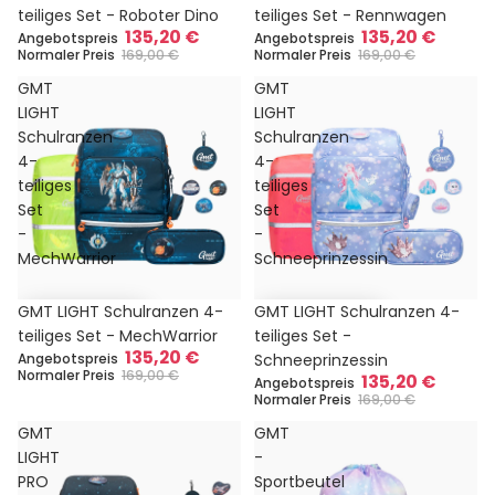
teiliges Set - Roboter Dino
teiliges Set - Rennwagen
135,20 €
135,20 €
Angebotspreis
Angebotspreis
Normaler Preis
169,00 €
Normaler Preis
169,00 €
GMT
GMT
LIGHT
LIGHT
Schulranzen
Schulranzen
4-
4-
teiliges
teiliges
Set
Set
-
-
MechWarrior
Schneeprinzessin
Sale
Sale
GMT LIGHT Schulranzen 4-
GMT LIGHT Schulranzen 4-
teiliges Set - MechWarrior
teiliges Set -
135,20 €
Angebotspreis
Schneeprinzessin
Normaler Preis
169,00 €
135,20 €
Angebotspreis
Normaler Preis
169,00 €
GMT
GMT
LIGHT
-
PRO
Sportbeutel